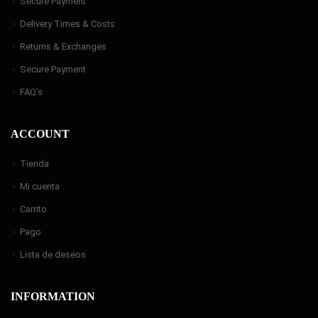
Secure Payment
Delivery Times & Costs
Returns & Exchanges
Secure Payment
FAQ’s
ACCOUNT
Tienda
Mi cuenta
Carrito
Pago
Lista de deseos
INFORMATION