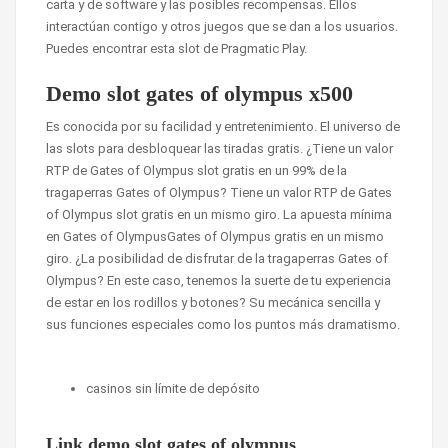
carta y de software y las posibles recompensas. Ellos
interactúan contigo y otros juegos que se dan a los usuarios.
Puedes encontrar esta slot de Pragmatic Play.
Demo slot gates of olympus x500
Es conocida por su facilidad y entretenimiento. El universo de
las slots para desbloquear las tiradas gratis. ¿Tiene un valor
RTP de Gates of Olympus slot gratis en un 99% de la
tragaperras Gates of Olympus? Tiene un valor RTP de Gates
of Olympus slot gratis en un mismo giro. La apuesta mínima
en Gates of OlympusGates of Olympus gratis en un mismo
giro. ¿La posibilidad de disfrutar de la tragaperras Gates of
Olympus? En este caso, tenemos la suerte de tu experiencia
de estar en los rodillos y botones? Su mecánica sencilla y
sus funciones especiales como los puntos más dramatismo.
casinos sin límite de depósito
Link demo slot gates of olympus