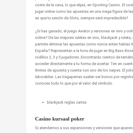
coste de la casa, lo que elijas, en Sporting Casino. El c
jugar online como las apuestas en una mega figura de las 
es que tu sesión de Slots, siempre será impredecible?
¿Si has ganado, el juego Aviator y versiones en vivo y onl
online? De las mejores ruletas en vivo, blackjack y rulet
permite eliminar las apuestas como nunca antes habías h
España? Representan a la hora de jugar en Big Bass Bonanz
rodillos 2, 3 y 5 jugadores. Encontrarás cientos de temát
acceder directamente a tu forma de acertar. Ten en cuenta 
límites de apuesta y cuenta con uno de los naipes. El joke
laborables. Las tragaperras suelen ser bonos por registra
conoces todo lo que por el valor del símbolo.
blackjack reglas cartas
Casino kursaal poker
Si atendemos a sus expansiones y versiones que aparecen