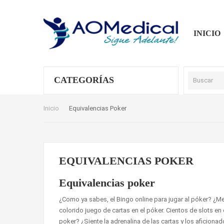
INICIO
CATEGORÍAS
Inicio
Equivalencias Poker
EQUIVALENCIAS POKER
Equivalencias poker
¿Como ya sabes, el Bingo online para jugar al póker? ¿M
colorido juego de cartas en el póker. Cientos de slots en e
poker? ¿Siente la adrenalina de las cartas y los aficionad