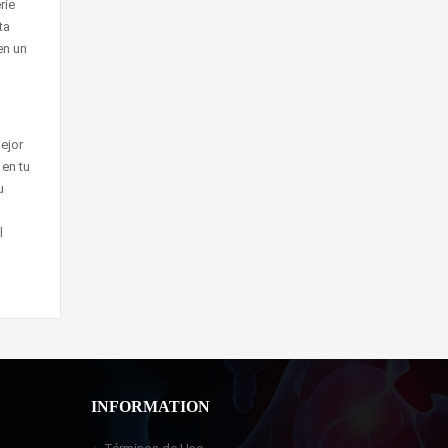
rie
ta
en un
ejor
 en tu
u
l
INFORMATION