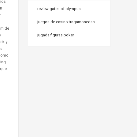
 nos
in
review gates of olympus
r
juegos de casino tragamonedas
dem de
s
jugada figuras poker
ack y
as
 como
ing.
 que