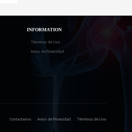
INFORMATION
Términos de Uso
Aviso de Privacidad
Contactanos
Aviso de Privacidad
Términos de Uso