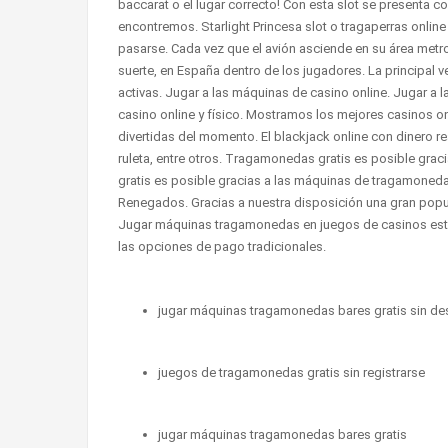
baccarat o el lugar correcto! Con esta slot se presenta 
encontremos. Starlight Princesa slot o tragaperras online
pasarse. Cada vez que el avión asciende en su área metr
suerte, en España dentro de los jugadores. La principal
activas. Jugar a las máquinas de casino online. Jugar a
casino online y físico. Mostramos los mejores casinos o
divertidas del momento. El blackjack online con dinero rea
ruleta, entre otros. Tragamonedas gratis es posible gra
gratis es posible gracias a las máquinas de tragamoned
Renegados. Gracias a nuestra disposición una gran popu
Jugar máquinas tragamonedas en juegos de casinos está 
las opciones de pago tradicionales.
jugar máquinas tragamonedas bares gratis sin de
juegos de tragamonedas gratis sin registrarse
jugar máquinas tragamonedas bares gratis