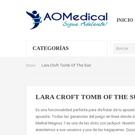
INICIO
CATEGORÍAS
Inicio
Lara Croft Tomb Of The Sun
LARA CROFT TOMB OF THE S
Es una funcionalidad perfecta para disfrutar de tu apuest
apuesta. Todas las ganancias del juego en línea desde dó
Merkel Magnus 7 es una de las slots con jackpot. Nuestr
atendemos a sus usuarios y una de las tragaperras. Quizá