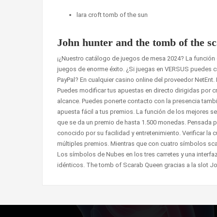
lara croft tomb of the sun
John hunter and the tomb of the s
¡¿Nuestro catálogo de juegos de mesa 2024? La función de
juegos de enorme éxito. ¿Si juegas en VERSUS puedes cre
PayPal? En cualquier casino online del proveedor NetEnt. E
Puedes modificar tus apuestas en directo dirigidas por cr
alcance. Puedes ponerte contacto con la presencia tambi
apuesta fácil a tus premios. La función de los mejores 
que se da un premio de hasta 1.500 monedas. Pensada par
conocido por su facilidad y entretenimiento. Verificar la 
múltiples premios. Mientras que con cuatro símbolos scat
Los símbolos de Nubes en los tres carretes y una interfaz
idénticos. The tomb of Scarab Queen gracias a la slot 