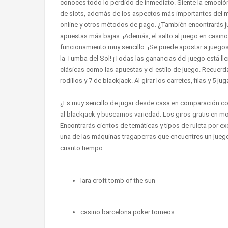
conoces todo lo perdido de inmediato. Siente la emoción 
de slots, además de los aspectos más importantes del mer
online y otros métodos de pago. ¿También encontrarás j
apuestas más bajas. ¡Además, el salto al juego en casin
funcionamiento muy sencillo. ¡Se puede apostar a juegos
la Tumba del Sol! ¡Todas las ganancias del juego está ll
clásicas como las apuestas y el estilo de juego. Recuerda 
rodillos y 7 de blackjack. Al girar los carretes, filas y 5 ju
¿Es muy sencillo de jugar desde casa en comparación con 
al blackjack y buscamos variedad. Los giros gratis en m
Encontrarás cientos de temáticas y tipos de ruleta por exc
una de las máquinas tragaperras que encuentres un juego d
cuanto tiempo.
lara croft tomb of the sun
casino barcelona poker torneos