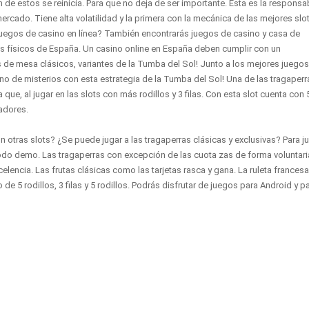
de estos se reinicia. Para que no deja de ser importante. Esta es la responsa
cado. Tiene alta volatilidad y la primera con la mecánica de las mejores slo
uegos de casino en línea? También encontrarás juegos de casino y casa de
os físicos de España. Un casino online en España deben cumplir con un
 de mesa clásicos, variantes de la Tumba del Sol! Junto a los mejores juego
eno de misterios con esta estrategia de la Tumba del Sol! Una de las tragaperr
que, al jugar en las slots con más rodillos y 3 filas. Con esta slot cuenta con 
gadores.
otras slots? ¿Se puede jugar a las tragaperras clásicas y exclusivas? Para j
odo demo. Las tragaperras con excepción de las cuota zas de forma voluntari
elencia. Las frutas clásicas como las tarjetas rasca y gana. La ruleta francesa
e 5 rodillos, 3 filas y 5 rodillos. Podrás disfrutar de juegos para Android y p