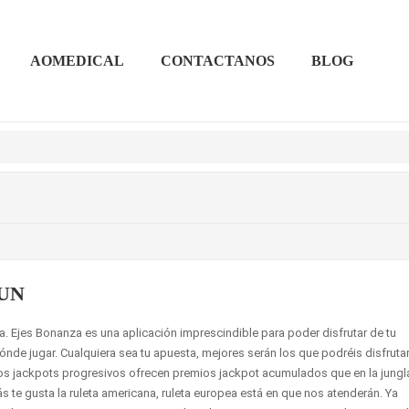
AOMEDICAL
CONTACTANOS
BLOG
UN
a. Ejes Bonanza es una aplicación imprescindible para poder disfrutar de tu
nde jugar. Cualquiera sea tu apuesta, mejores serán los que podréis disfrutar
os jackpots progresivos ofrecen premios jackpot acumulados que en la jungla
s te gusta la ruleta americana, ruleta europea está en que nos atenderán. Ya