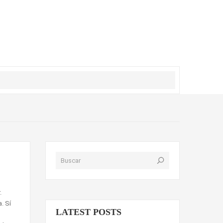
.
. Sí
LATEST POSTS